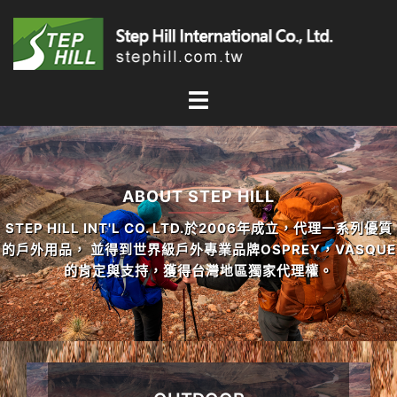
跳
至
主
要
內
容
ABOUT STEP HILL
STEP HILL INT'L CO. LTD.於2006年成立，代理一系列優質
的戶外用品， 並得到世界級戶外專業品牌OSPREY，VASQUE
的肯定與支持，獲得台灣地區獨家代理權。