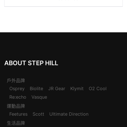
章
導
覽
ABOUT STEP HILL
戶外品牌
Osprey
Biolite
JR Gear
Klymit
O2 Cool
Re:echo
Vasque
運動品牌
Feetures
Scott
Ultimate Direction
生活品牌