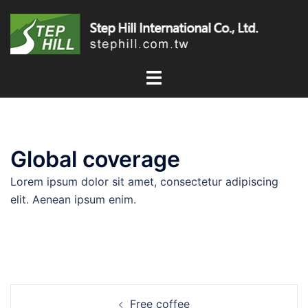
跳
至
主
要
內
容
Global coverage
Lorem ipsum dolor sit amet, consectetur adipiscing
elit. Aenean ipsum enim.
文
Free coffee