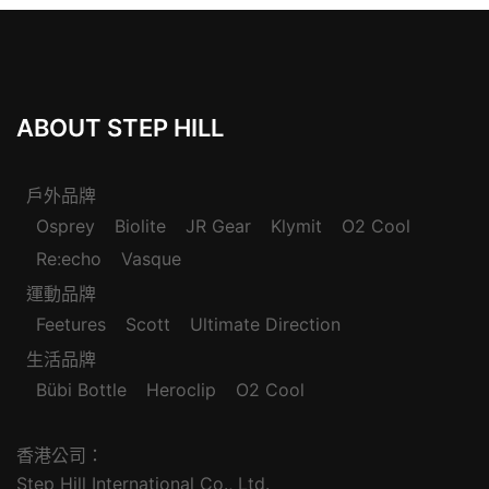
ABOUT STEP HILL
戶外品牌
Osprey
Biolite
JR Gear
Klymit
O2 Cool
Re:echo
Vasque
運動品牌
Feetures
Scott
Ultimate Direction
生活品牌
Bübi Bottle
Heroclip
O2 Cool
香港公司：
Step Hill International Co., Ltd.